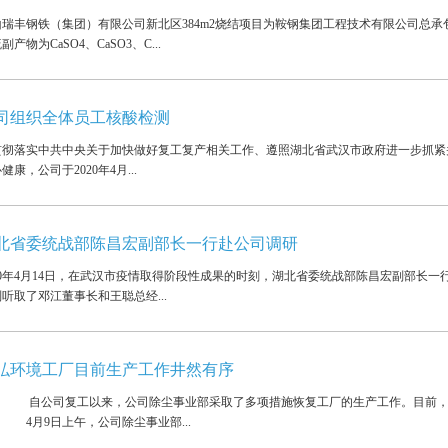
山瑞丰钢铁（集团）有限公司新北区384m2烧结项目为鞍钢集团工程技术有限公司总
副产物为CaSO4、CaSO3、C...
司组织全体员工核酸检测
贯彻落实中共中央关于加快做好复工复产相关工作、遵照湖北省武汉市政府进一步抓紧
健康，公司于2020年4月...
北省委统战部陈昌宏副部长一行赴公司调研
020年4月14日，在武汉市疫情取得阶段性成果的时刻，湖北省委统战部陈昌宏副部长
听取了邓江董事长和王聪总经...
弘环境工厂目前生产工作井然有序
公司复工以来，公司除尘事业部采取了多项措施恢复工厂的生产工作。目前，工
月9日上午，公司除尘事业部...